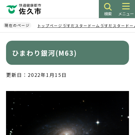
こ
の
検索
メニュー
ペ
ー
現在のページ
トップページ
うすだスタードーム
うすだスタードー
ジ
本
の
文
先
こ
ひまわり銀河(M63)
頭
こ
で
か
す
ら
更新日：2022年1月15日