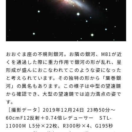
おおぐま座の不規則銀河。お隣の銀河、M81が近
くを通過した際に重力作用で銀河の形が乱れ、星
形成が盛んにおこなわれてこのような姿になった
と考えられています。その独特の形から「葉巻銀
河」の異名もあります。この様子は中型の望遠鏡
から確認でき、大型の望遠鏡では迫力満点の姿で
す。
［撮影データ］2019年12月24日 23時50分～
60cmF12反射＋0.74倍レデューサー STL-
11000M L5分×22枚、R300秒×4、G195秒