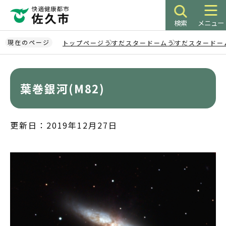
こ
の
検索
メニュー
ペ
ー
現在のページ
トップページ
うすだスタードーム
うすだスタードー
ジ
本
の
文
先
こ
葉巻銀河(M82)
頭
こ
で
か
す
ら
更新日：2019年12月27日