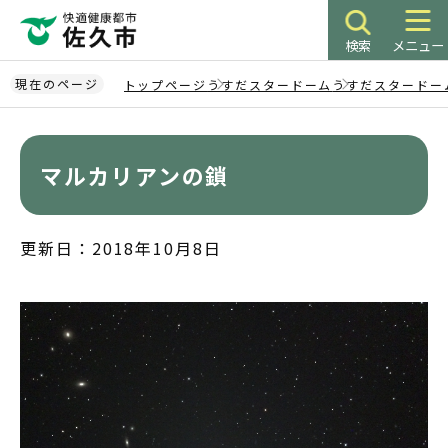
こ
の
検索
メニュー
ペ
ー
現在のページ
トップページ
うすだスタードーム
うすだスタードー
ジ
本
の
文
先
こ
マルカリアンの鎖
頭
こ
で
か
す
ら
更新日：2018年10月8日