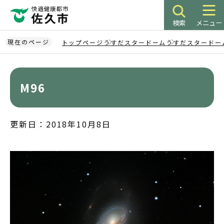
こ
の
検索
メニュー
ペ
ー
現在のページ
トップページ
うすだスタードーム
うすだスタードー
ジ
本
の
文
先
こ
M96
頭
こ
で
か
す
ら
更新日：2018年10月8日