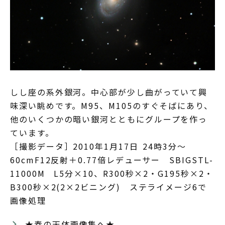
しし座の系外銀河。中心部が少し曲がっていて興
味深い眺めです。M95、M105のすぐそばにあり、
他のいくつかの暗い銀河とともにグループを作っ
ています。
［撮影データ］2010年1月17日 24時3分～
60cmF12反射＋0.77倍レデューサー SBIGSTL-
11000M L5分×10、R300秒×2・G195秒×2・
B300秒×2(2×2ビニング) ステライメージ6で
画像処理
★春の天体画像集へ★