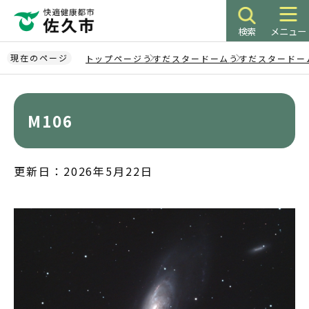
こ
の
検索
メニュー
ペ
ー
現在のページ
トップページ
うすだスタードーム
うすだスタードー
ジ
本
の
文
先
こ
M106
頭
こ
で
か
す
ら
更新日：2026年5月22日