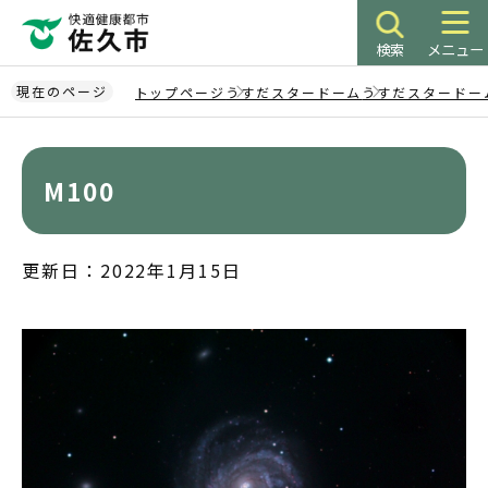
こ
の
検索
メニュー
ペ
ー
現在のページ
トップページ
うすだスタードーム
うすだスタードー
ジ
本
の
文
先
こ
M100
頭
こ
で
か
す
ら
更新日：2022年1月15日