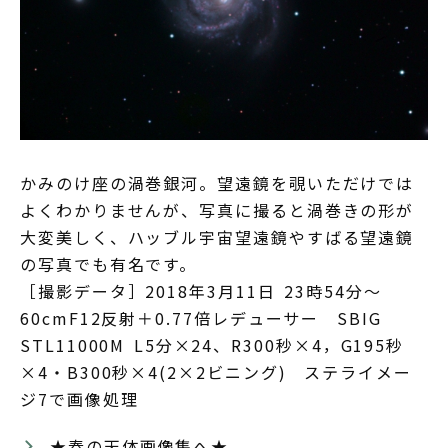
かみのけ座の渦巻銀河。望遠鏡を覗いただけでは
よくわかりませんが、写真に撮ると渦巻きの形が
大変美しく、ハッブル宇宙望遠鏡やすばる望遠鏡
の写真でも有名です。
［撮影データ］2018年3月11日 23時54分～
60cmF12反射＋0.77倍レデューサー SBIG
STL11000M L5分×24、R300秒×4，G195秒
×4・B300秒×4(2×2ビニング) ステライメー
ジ7で画像処理
★春の天体画像集へ★