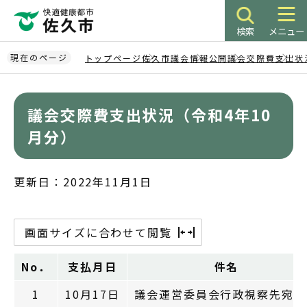
こ
の
検索
メニュー
ペ
ー
現在のページ
トップページ
佐久市議会
情報公開
議会交際費
支出状
ジ
本
の
文
先
議会交際費支出状況（令和4年10
こ
頭
こ
月分）
で
か
す
ら
更新日：2022年11月1日
画面サイズに合わせて閲覧
No．
支払月日
件名
1
10月17日
議会運営委員会行政視察先宛土