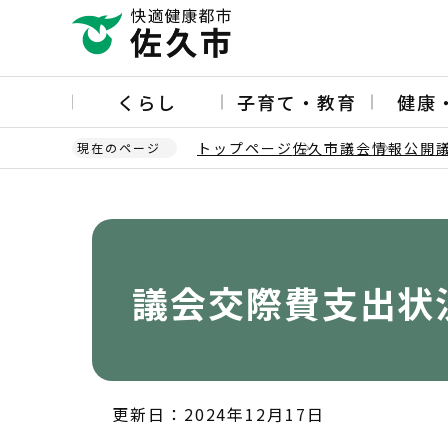
こ
の
ペ
ー
くらし
子育て・教育
健康
ジ
の
トップページ
佐久市議会
情報公開
現在のページ
先
頭
本
で
文
す
こ
こ
か
議会交際費支出状
ら
更新日：2024年12月17日