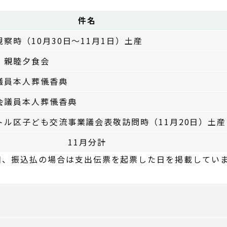
件名
察時（10月30日～11月1日）土産
」親睦夕食会
議員本人葬儀香典
会議員本人葬儀香典
トル区子ども交流事業議会表敬訪問時（11月20日）土産
11月分計
日、振込払の場合は支出伝票を起票した日を掲載してい