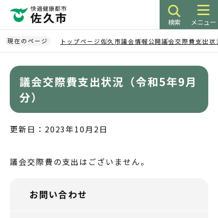
こ
の
検索
メニュー
ペ
ー
現在のページ
トップページ
佐久市議会
情報公開
議会交際費
支出状
ジ
本
の
文
先
議会交際費支出状況（令和5年9月
こ
頭
こ
分）
で
か
す
ら
更新日：2023年10月2日
議会交際費の支出はございません。
お問い合わせ