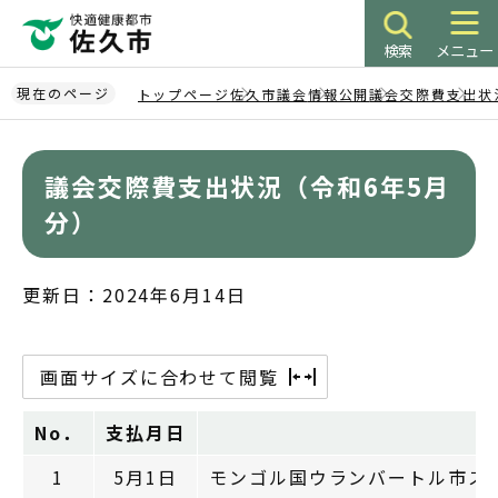
こ
の
検索
メニュー
ペ
ー
現在のページ
トップページ
佐久市議会
情報公開
議会交際費
支出状
ジ
本
の
文
先
議会交際費支出状況（令和6年5月
こ
頭
こ
分）
で
か
す
ら
更新日：2024年6月14日
画面サイズに合わせて閲覧
No．
支払月日
1
5月1日
モンゴル国ウランバートル市ス