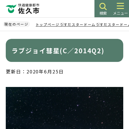
こ
の
検索
メニュー
ペ
ー
現在のページ
トップページ
うすだスタードーム
うすだスタードー
ジ
本
の
文
先
こ
ラブジョイ彗星(C／2014Q2)
頭
こ
で
か
す
ら
更新日：2020年6月25日