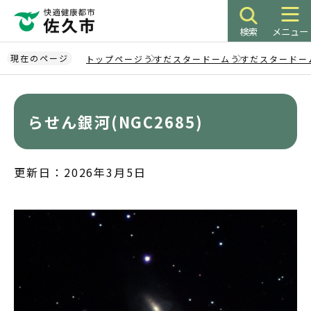
こ
の
検索
メニュー
ペ
ー
現在のページ
トップページ
うすだスタードーム
うすだスタードー
ジ
本
の
文
先
こ
らせん銀河(NGC2685)
頭
こ
で
か
す
ら
更新日：2026年3月5日