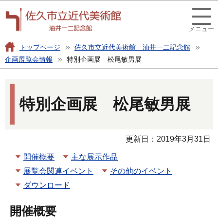
こ
このページの本文へ移動
の
メニュー
ペ
ー
トップページ
佐久市立近代美術館 油井一二記念館
ジ
企画展覧会情報
特別企画展 松尾敏男展
の
本
先
文
頭
特別企画展 松尾敏男展
こ
で
こ
す
か
更新日：2019年3月31日
ら
開催概要
主な展示作品
展覧会関連イベント
その他のイベント
ダウンロード
開催概要