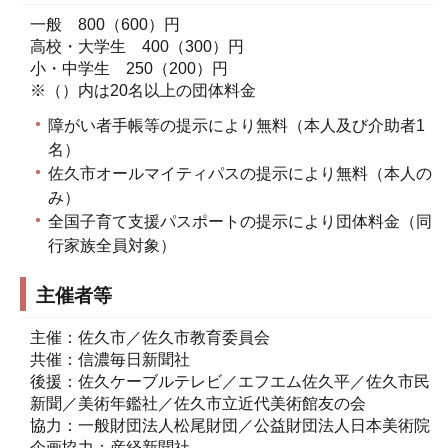
一般 800（600）円
高校・大学生 400（300）円
小・中学生 250（200）円
※（）内は20名以上の団体料金
障がい者手帳等の提示により無料（本人及び介助者1
名）
佐久市オールマイティパスの提示により無料（本人の
み）
全国子育て支援パスポートの提示により団体料金（同
行家族全員対象）
主催者等
主催：佐久市／佐久市教育委員会
共催：信濃毎日新聞社
後援：佐久ケーブルテレビ／エフエム佐久平／佐久市民
新聞／美術年鑑社／佐久市立近代美術館友の会
協力：一般財団法人松尾財団／公益財団法人日本美術院
企画協力：産経新聞社