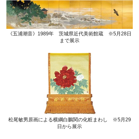
《五浦潮音》1989年 茨城県近代美術館蔵 ※5月28日
まで展示
松尾敏男原画による横綱白鵬関の化粧まわし ※5月29
日から展示