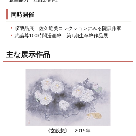
同時開催
収蔵品展 佐久近美コレクションにみる院展作家
武論尊100時間漫画塾 第1期生卒塾作品展
主な展示作品
《玄皎想》 2015年