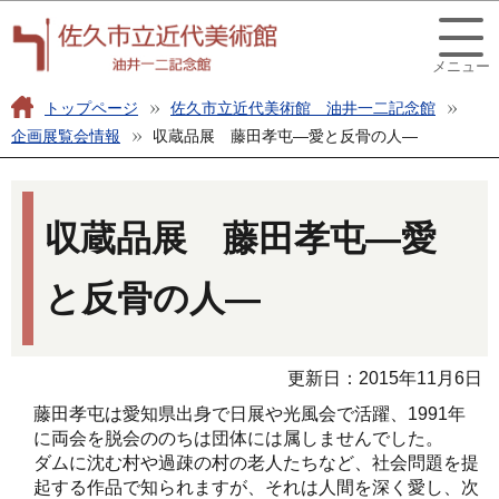
こ
このページの本文へ移動
の
メニュー
ペ
ー
トップページ
佐久市立近代美術館 油井一二記念館
ジ
企画展覧会情報
収蔵品展 藤田孝屯―愛と反骨の人―
の
本
先
文
頭
収蔵品展 藤田孝屯―愛
こ
で
こ
す
と反骨の人―
か
ら
更新日：2015年11月6日
藤田孝屯は愛知県出身で日展や光風会で活躍、1991年
に両会を脱会ののちは団体には属しませんでした。
ダムに沈む村や過疎の村の老人たちなど、社会問題を提
起する作品で知られますが、それは人間を深く愛し、次