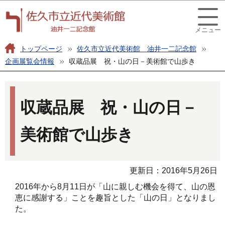
こ
このページの本文へ移動
の
メニュー
ペ
ー
トップページ
佐久市立近代美術館 油井一二記念館
ジ
企画展覧会情報
収蔵品展 祝・山の日－美術館で山歩き
の
本
先
文
頭
収蔵品展 祝・山の日－
こ
で
こ
す
美術館で山歩き
か
ら
更新日：2016年5月26日
2016年から8月11日が「山に親しむ機会を得て、山の恩
恵に感謝する」ことを趣旨とした「山の日」となりまし
た。