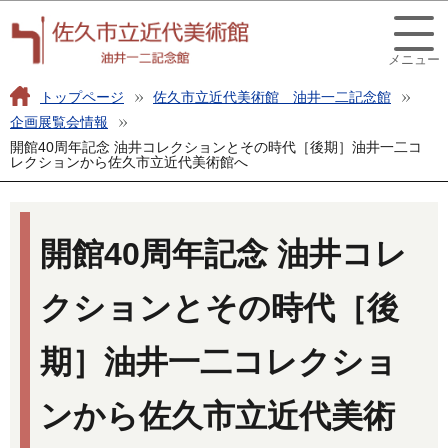
こ
このページの本文へ移動
の
メニュー
ペ
ー
トップページ
佐久市立近代美術館 油井一二記念館
ジ
企画展覧会情報
開館40周年記念 油井コレクションとその時代［後期］油井一二コ
の
レクションから佐久市立近代美術館へ
先
頭
本
で
文
開館40周年記念 油井コレ
す
こ
こ
クションとその時代［後
か
ら
期］油井一二コレクショ
ンから佐久市立近代美術