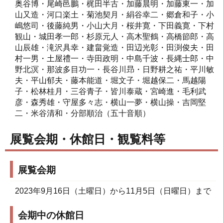
奥谷博・尾崎邑鵬・梶田半古・加藤晨明・加藤東一・加
山又造・河口楽土・菊池契月・絹谷幸二・郷倉和子・小
嶋悠司・後藤純男・小山大月・桜井寛・下田義寛・下村
観山・城田孝一郎・杉原元人・高木聖鶴・高橋節郎・高
山辰雄・滝沢具幸・建畠覚造・田辺光彰・田渕俊夫・田
村一男・土屋禮一・寺田政明・中島千波・長縄士郎・中
野北溟・那波多目功一・長谷川昻・日野耕之祐・平川敏
夫・平山郁夫・藤本能道・堀文子・堀越保二・馬越陽
子・松林桂月・三谷青子・皆川泰蔵・宮崎進・毛利武
彦・森秀雄・守屋多々志・横山一夢・横山操・吉岡堅
二・米谷清和・分部順治（五十音順）
展覧会期・休館日・観覧料等
展覧会期
2023年9月16日（土曜日）から11月5日（日曜日）まで
会期中の休館日