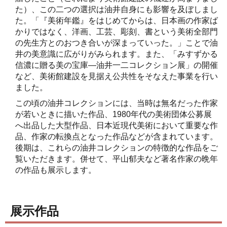
た）、この二つの選択は油井自身にも影響を及ぼしまし
た。「『美術年鑑』をはじめてからは、日本画の作家ば
かりではなく、洋画、工芸、彫刻、書という美術全部門
の先生方とのおつき合いが深まっていった。」ことで油
井の美意識に広がりがみられます。また、「みすずかる
信濃に贈る美の宝庫―油井一二コレクション展」の開催
など、美術館建設を見据え公共性をそなえた事業を行い
ました。
この頃の油井コレクションには、当時は無名だった作家
が若いときに描いた作品、1980年代の美術団体公募展
へ出品した大型作品、日本近現代美術において重要な作
品、作家の転換点となった作品などが含まれています。
後期は、これらの油井コレクションの特徴的な作品をご
覧いただきます。併せて、平山郁夫など著名作家の晩年
の作品も展示します。
展示作品