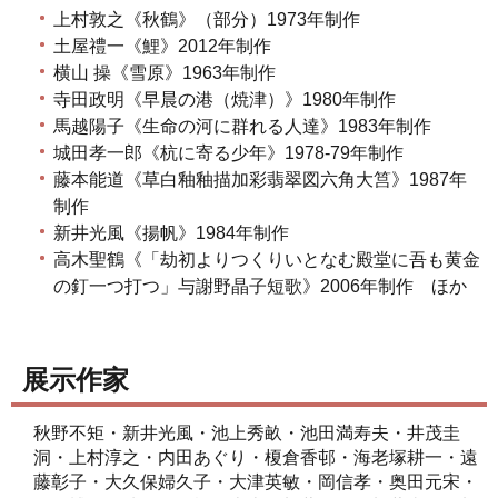
上村敦之《秋鶴》（部分）1973年制作
土屋禮一《鯉》2012年制作
横山 操《雪原》1963年制作
寺田政明《早晨の港（焼津）》1980年制作
馬越陽子《生命の河に群れる人達》1983年制作
城田孝一郎《杭に寄る少年》1978-79年制作
藤本能道《草白釉釉描加彩翡翠図六角大筥》1987年
制作
新井光風《揚帆》1984年制作
高木聖鶴《「劫初よりつくりいとなむ殿堂に吾も黄金
の釘一つ打つ」与謝野晶子短歌》2006年制作 ほか
展示作家
秋野不矩・新井光風・池上秀畝・池田満寿夫・井茂圭
洞・上村淳之・内田あぐり・榎倉香邨・海老塚耕一・遠
藤彰子・大久保婦久子・大津英敏・岡信孝・奥田元宋・