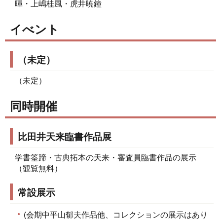
暉・上嶋桂風・虎井暁鐘
イべント
（未定）
（未定）
同時開催
比田井天来臨書作品展
学書筌蹄・古典拓本の天来・審査員臨書作品の展示
（観覧無料）
常設展示
(会期中平山郁夫作品他、コレクションの展示はあり