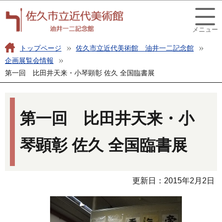
こ
このページの本文へ移動
の
メニュー
ペ
ー
トップページ
佐久市立近代美術館 油井一二記念館
ジ
企画展覧会情報
第一回 比田井天来・小琴顕彰 佐久 全国臨書展
の
先
本
頭
文
第一回 比田井天来・小
で
こ
す
こ
琴顕彰 佐久 全国臨書展
か
ら
更新日：2015年2月2日