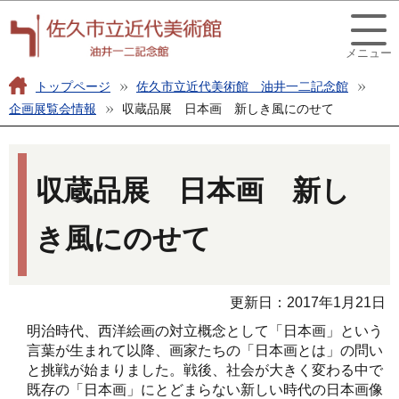
こ
このページの本文へ移動
の
メニュー
ペ
ー
トップページ
佐久市立近代美術館 油井一二記念館
ジ
企画展覧会情報
収蔵品展 日本画 新しき風にのせて
の
本
先
文
頭
収蔵品展 日本画 新し
こ
で
こ
す
き風にのせて
か
ら
更新日：2017年1月21日
明治時代、西洋絵画の対立概念として「日本画」という
言葉が生まれて以降、画家たちの「日本画とは」の問い
と挑戦が始まりました。戦後、社会が大きく変わる中で
既存の「日本画」にとどまらない新しい時代の日本画像