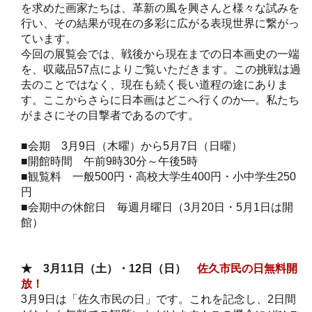
を求めた画家たちは、革新の風を興さんと様々な試みを
行い、その結果が現在の多彩に広がる表現世界に繋がっ
ています。
今回の展覧会では、戦後から現在までの日本画史の一端
を、収蔵品57点によりご覧いただきます。この挑戦は過
去のことではなく、現在も続く長い道程の途にありま
す。ここからさらに日本画はどこへ行くのか―。私たち
がまさにその目撃者であるのです。
■会期 3月9日（木曜）から5月7日（日曜）
■開館時間 午前9時30分～午後5時
■観覧料 一般500円・高校大学生400円・小中学生250
円
■会期中の休館日 毎週月曜日（3月20日・5月1日は開
館）
★
3月11日（土）・12日（日）
佐久市民の日無料開
放！
3月9日は「佐久市民の日」です。これを記念し、2日間